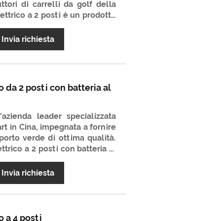
tori di carrelli da golf della
elettrico a 2 posti è un prodotto
 e ampiamente usato. La sua
il prezzo è molto favorevole.
Invia richiesta
entare il tuo partner a lungo
o da 2 posti con batteria al
azienda leader specializzata
rt in Cina, impegnata a fornire
sporto verde di ottima qualità.
ttrico a 2 posti con batteria al
i trasporto specializzata e
rogettata esclusivamente per i
Invia richiesta
ndo la tecnologia avanzata di
o da golf elettrico a 2 posti con
 la cordialità ambientale con
ristrada, offrendo una corsa
o a 4 posti