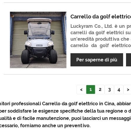
rispettose dell'ambien
posizione non solo per for
ma anche gli eccellenti
Carrello da golf elettric
vediamo l'ora di diventare
Luckyram Co., Ltd. è un pr
in Cina.
carrelli da golf elettrici s
un'eredità produttiva che 
carrello da golf elettri
prodotti con un tasso di rip
3%. Ha una buona qu
Per saperne di più
conveniente. Non vediamo
partner a lungo termine in 
<
1
2
3
4
>
tori professionali Carrello da golf elettrico in Cina, abbia
per soddisfare le esigenze specifiche della tua regione o d
qualità e di facile manutenzione, puoi lasciarci un messaggi
cessario, forniamo anche un preventivo.