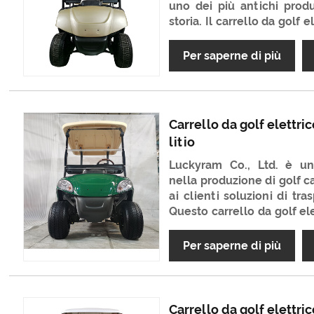
uno dei più antichi produt
storia. Il carrello da golf 
da golf molto classico
qualità è molto buona e 
Per saperne di più
Non vediamo l'ora di div
termine in Cina.
Carrello da golf elettric
litio
Luckyram Co., Ltd. è un'
nella produzione di golf ca
ai clienti soluzioni di tra
Questo carrello da golf ele
litio è una soluzione d
rispettosa dell'ambiente p
Per saperne di più
campi da golf. Incorpora
batterie al litio, il carrell
batteria al litio integra
robuste prestazioni fuo
Carrello da golf elettric