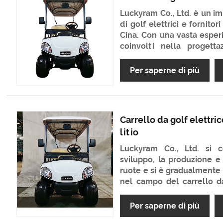
regolare e silenziosa che
Luckyram Co., Ltd. è un im
golf e all'aperto. Vantan
di golf elettrici e fornito
caratteristiche all'avan
Cina. Con una vasta esper
scelta definitiva sia per gl
coinvolti nella progetta
richiedenti brividi.
produzione di golf cart pe
golf elettrico a 4 posti
Per saperne di più
classico e ampiamente u
buona e anche il prez
vediamo l'ora di diventare
in Cina.
Carrello da golf elettric
litio
Luckyram Co., Ltd. si c
sviluppo, la produzione e 
ruote e si è gradualmente 
nel campo del carrello da
responsabilità ambientali
sviluppato un carrello da
Per saperne di più
batteria al litio e ha sosti