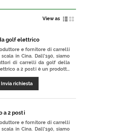
View as
da golf elettrico
duttore e fornitore di carrelli
 scala in Cina. Dall'190, siamo
tori di carrelli da golf della
elettrico a 2 posti è un prodotto
 e ampiamente usato. La sua
il prezzo è molto favorevole.
Invia richiesta
entare il tuo partner a lungo
o a 2 posti
duttore e fornitore di carrelli
 scala in Cina. Dall'190, siamo