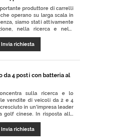
 trasforma le tue avventure da
portante produttore di carrelli
do un design all'avanguardia e
ri che operano su larga scala in
guardia, si distingue come la
ienza, siamo stati attivamente
i appassionati di golf che per i
zione, nella ricerca e nella
r numerosi anni. Il carrello da
 è un prodotto da golf molto
Invia richiesta
sato. La sua qualità è molto
zo è molto favorevole. Non
 il tuo partner a lungo termine
o da 4 posti con batteria al
oncentra sulla ricerca e lo
le vendite di veicoli da 2 e 4
cresciuto in un'impresa leader
 golf cinese. In risposta alle
 mondiali di più, Luckyram ha
 golf elettrico a 4 posti con
Invia richiesta
tuito le batterie con quelle più