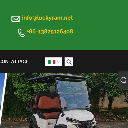

info@luckyram.net

+86-13825126408

CONTATTACI
