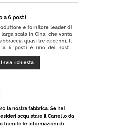
te. Luckyram è in una buona
nirti prodotti di alta qualità,
 servizi post -vendita. Non
o a 6 posti
 il tuo partner a lungo termine
oduttore e fornitore leader di
u larga scala in Cina, che vanta
abbraccia quasi tre decenni. Il
co a 6 posti è uno dei nostri
arazione di qualità inferiore al
alità e un prezzo molto
Invia richiesta
 l'ora di diventare il vostro
Cina.
mo la nostra fabbrica. Se hai
esideri acquistare il Carrello da
o tramite le informazioni di