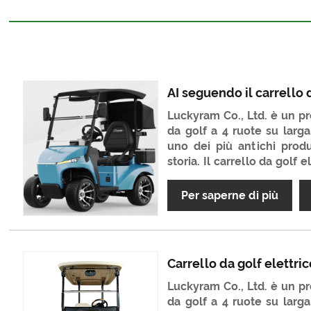
AI seguendo il carrello 
Luckyram Co., Ltd. è un pro
da golf a 4 ruote su larga
uno dei più antichi produt
storia. Il carrello da golf 
da golf molto classico
qualità è molto buona e 
Per saperne di più
Non vediamo l'ora di div
termine in Cina.
Carrello da golf elettric
Luckyram Co., Ltd. è un pro
da golf a 4 ruote su larga