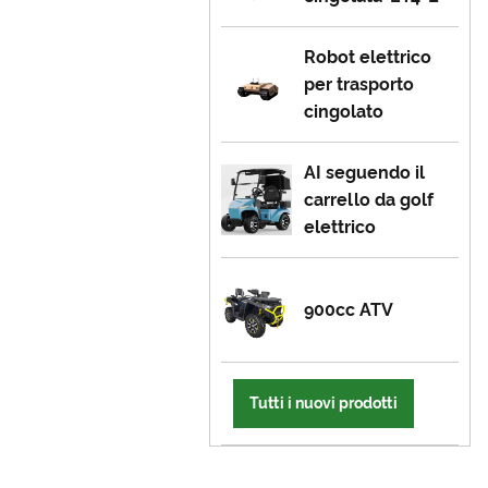
Robot elettrico
per trasporto
cingolato
AI seguendo il
carrello da golf
elettrico
900cc ATV
Tutti i nuovi prodotti