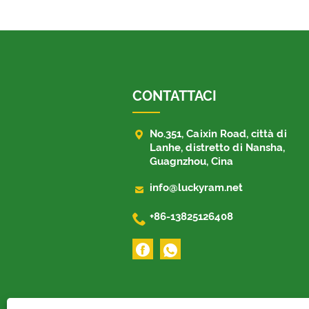
CONTATTACI

No.351, Caixin Road, città di
Lanhe, distretto di Nansha,
Guagnzhou, Cina

info@luckyram.net

+86-13825126408