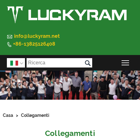

info@luckyram.net
+86-13825126408


Atti

Casa
>
Collegamenti
Collegamenti