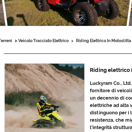
>
Terreni
Veicolo Tracciato Elettrico
>
Riding Elettrico In Motoslitta
Riding elettrico 
Luckyram Co., Ltd.
fornitore di veicoli
un decennio di co
elettriche ad alta v
distinguono per i l
resistenza, che mi
l'integrità struttu