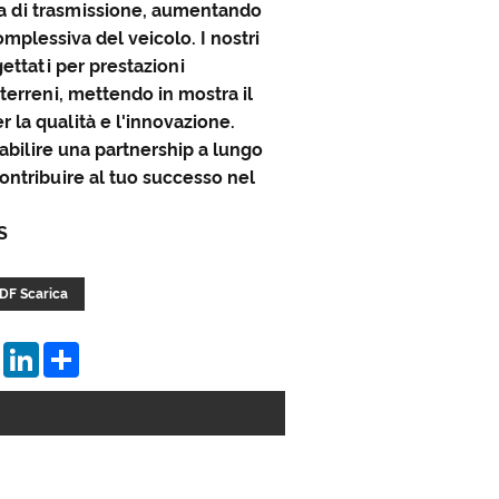
ma di trasmissione, aumentando
complessiva del veicolo. I nostri
ettati per prestazioni
 terreni, mettendo in mostra il
 la qualità e l'innovazione.
tabilire una partnership a lungo
ontribuire al tuo successo nel
S
DF Scarica
tsApp
Pinterest
LinkedIn
Share