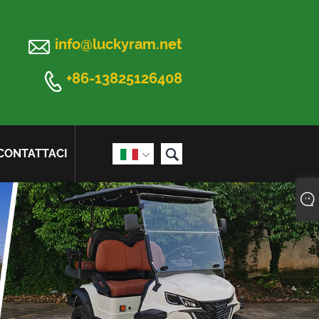

info@luckyram.net

+86-13825126408

CONTATTACI
