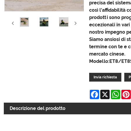
precisa del siste
così l'affidabilità 
prodotti sono prog
eccezionali in vari
nostro impegno per
Siamo ansiosi di s
termine con te e c
mercato cinese.
Modello:ET8/ET8
Invia richiesta
P
Facebook
X
Wha
Descrizione del prodotto