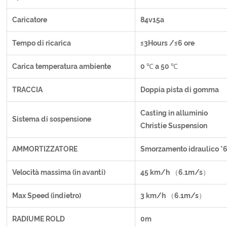
Caricatore
84v15a
Tempo di ricarica
≤3Hours /≤6 ore
Carica temperatura ambiente
0 ℃ a 50 ℃
TRACCIA
Doppia pista di gomma
Casting in alluminio
Sistema di sospensione
Christie Suspension
AMMORTIZZATORE
Smorzamento idraulico *
Velocità massima (in avanti)
45 km/h （6.1m/s）
Max Speed (indietro)
3 km/h （6.1m/s）
RADIUME ROLD
0m