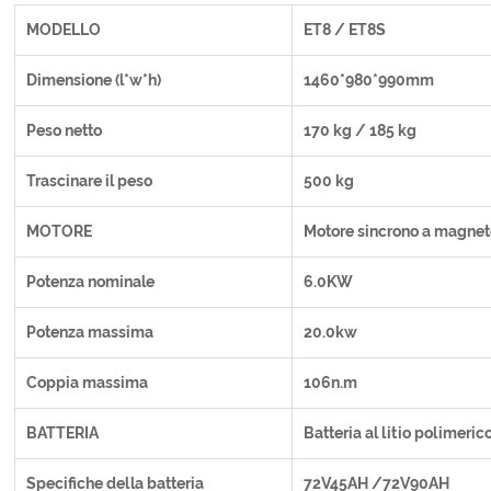
MODELLO
ET8 / ET8S
Dimensione (l*w*h)
1460*980*990mm
Peso netto
170 kg / 185 kg
Trascinare il peso
500 kg
MOTORE
Motore sincrono a magne
Potenza nominale
6.0KW
Potenza massima
20.0kw
Coppia massima
106n.m
BATTERIA
Batteria al litio polimeric
Specifiche della batteria
72V45AH /72V90AH